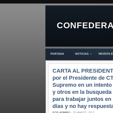
CONFEDERAC
PORTADA
NOTICIAS
REVISTA E
CARTA AL PRESIDENTE 
por el Presidente de CT
Supremo en un intento d
y otros en la busqueda 
para trabajar juntos en
días y no hay respuest
POR
ADMIN2
–
20 MARZO, 2012