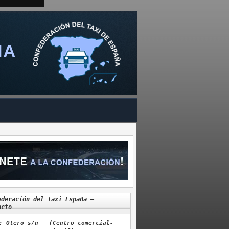
ÑA
ederación del Taxi España –
acto
: Otero s/n (Centro comercial-