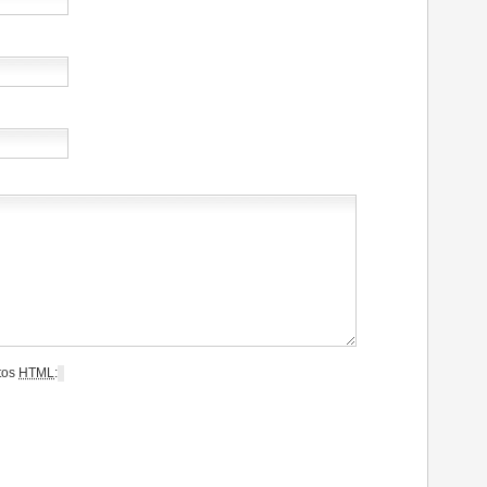
utos
HTML
: