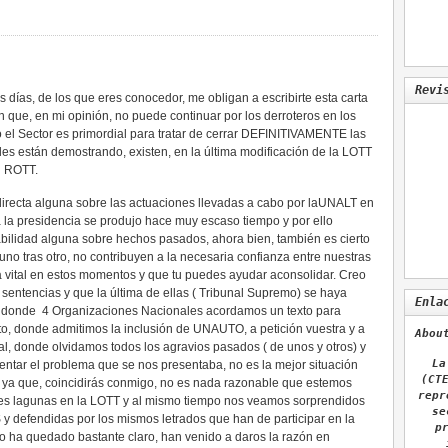
Revi
 días, de los que eres conocedor, me obligan a escribirte esta carta
ón que, en mi opinión, no puede continuar por los derroteros en los
el Sector es primordial para tratar de cerrar DEFINITIVAMENTE las
ales están demostrando, existen, en la última modificación de la LOTT
l ROTT.
directa alguna sobre las actuaciones llevadas a cabo por laUNALT en
 la presidencia se produjo hace muy escaso tiempo y por ello
ilidad alguna sobre hechos pasados, ahora bien, también es cierto
o tras otro, no contribuyen a la necesaria confianza entre nuestras
 vital en estos momentos y que tu puedes ayudar aconsolidar. Creo
sentencias y que la última de ellas ( Tribunal Supremo) se haya
Enla
d donde 4 Organizaciones Nacionales acordamos un texto para
nto, donde admitimos la inclusión de UNAUTO, a petición vuestra y a
Abou
l, donde olvidamos todos los agravios pasados ( de unos y otros) y
La
rentar el problema que se nos presentaba, no es la mejor situación
(CT
e ya que, coincidirás conmigo, no es nada razonable que estemos
repr
les lagunas en la LOTT y al mismo tiempo nos veamos sorprendidos
se
 defendidas por los mismos letrados que han de participar en la
p
o ha quedado bastante claro, han venido a daros la razón en