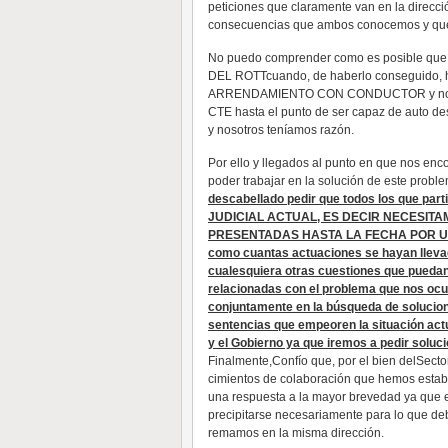
peticiones que claramente van en la direcci
consecuencias que ambos conocemos y que
No puedo comprender como es posible qu
DEL ROTTcuando, de haberlo conseguido
ARRENDAMIENTO CON CONDUCTOR y no pued
CTE hasta el punto de ser capaz de auto des
y nosotros teníamos razón.
Por ello y llegados al punto en que nos en
poder trabajar en la solución de este probl
descabellado pedir que todos los que 
JUDICIAL ACTUAL, ES DECIR NECESI
PRESENTADAS HASTA LA FECHA POR UNA
como cuantas actuaciones se hayan llev
cualesquiera otras cuestiones que pueda
relacionadas con el problema que nos oc
conjuntamente en la búsqueda de solucione
sentencias que empeoren la situación act
y el Gobierno ya que iremos a pedir soluc
Finalmente,Confío que, por el bien delSecto
cimientos de colaboración que hemos establ
una respuesta a la mayor brevedad ya que 
precipitarse necesariamente para lo que de
remamos en la misma dirección.