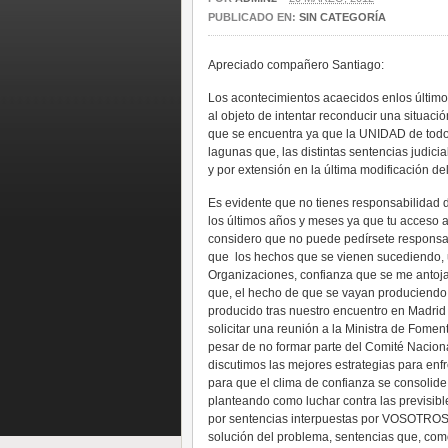
PUBLICADO EN:
SIN CATEGORÍA
Apreciado compañero Santiago:
Los acontecimientos acaecidos enlos últimos
al objeto de intentar reconducir una situaci
que se encuentra ya que la UNIDAD de todo 
lagunas que, las distintas sentencias judici
y por extensión en la última modificación de
Es evidente que no tienes responsabilidad 
los últimos años y meses ya que tu acceso a
considero que no puede pedírsete responsab
que los hechos que se vienen sucediendo, un
Organizaciones, confianza que se me antoja
que, el hecho de que se vayan produciendo 
producido tras nuestro encuentro en Madri
solicitar una reunión a la Ministra de Fome
pesar de no formar parte del Comité Naciona
discutimos las mejores estrategias para enf
para que el clima de confianza se consolid
planteando como luchar contra las previsib
por sentencias interpuestas por VOSOTROS y
solución del problema, sentencias que, com