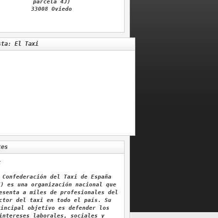
parcela 4J)
33008 Oviedo
sta: El Taxi
ces
t
 Confederación del Taxi de España
E) es una organización nacional que
esenta a miles de profesionales del
ctor del taxi en todo el país. Su
rincipal objetivo es defender los
intereses laborales, sociales y