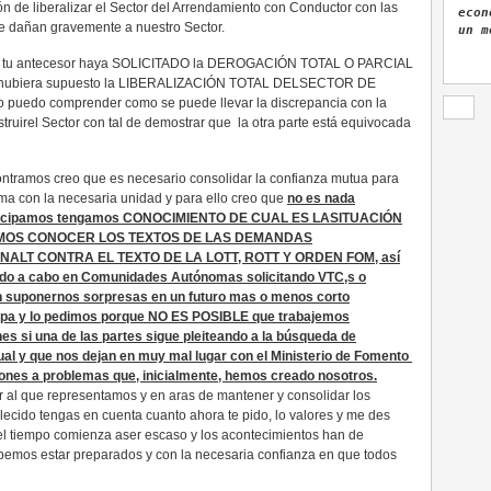
ón de liberalizar el Sector del Arrendamiento con Conductor con las
econ
 dañan gravemente a nuestro Sector.
un m
e tu antecesor haya SOLICITADO la DEROGACIÓN TOTAL O PARCIAL
, hubiera supuesto la LIBERALIZACIÓN TOTAL DELSECTOR DE
o comprender como se puede llevar la discrepancia con la
truirel Sector con tal de demostrar que la otra parte está equivocada
contramos creo que es necesario consolidar la confianza mutua para
ema con la necesaria unidad y para ello creo que
no es nada
participamos tengamos CONOCIMIENTO DE CUAL ES LASITUACIÓN
TAMOS CONOCER LOS TEXTOS DE LAS DEMANDAS
LT CONTRA EL TEXTO DE LA LOTT, ROTT Y ORDEN FOM, así
ado a cabo en Comunidades Autónomas solicitando VTC,s o
n suponernos sorpresas en un futuro mas o menos corto
upa y lo pedimos porque NO ES POSIBLE que trabajemos
s si una de las partes sigue pleiteando a la búsqueda de
ual y que nos dejan en muy mal lugar con el Ministerio de Fomento
iones a problemas que, inicialmente, hemos creado nosotros.
r al que representamos y en aras de mantener y consolidar los
ecido tengas en cuenta cuanto ahora te pido, lo valores y me des
el tiempo comienza aser escaso y los acontecimientos han de
bemos estar preparados y con la necesaria confianza en que todos