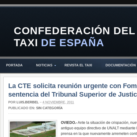
CONFEDERACIÓN DEL
TAXI
DE ESPAÑA
PORTADA
NOTICIAS
REVISTA EL TAXI
DOCUMENTACIÓN
La CTE solicita reunión urgente con Fo
sentencia del Tribunal Superior de Justi
POR
LUIS.BERBEL
–
4 NOVIEMBRE, 2011
PUBLICADO EN:
SIN CATEGORÍA
OVIEDO.-
Ante la situación de crispación, nu
antiguo equipo directivo de UNALT mediante 
prensa en la que nuevamente arremeten contr