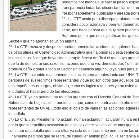
podemos por menos que salir al paso y explic
transparencia todas las circunstancias que ro
irresponsablemente publicada y aireada por 
1º.- La CTE acata pero discrepa profundament
considera poco razonada y peor fundamentada 
tiene, nos hace pensar que muy bien puede se
Supremo por lo que no se justifican los gesto
Sector y que no aportan solución alguna.
2º.- La CTE rechaza y desprecia profundamente las acciones de quienes han
de otros afines, el Contencioso Administrativo que ha originado esta sentenci
imposible justificar que haya sido el propio Sector del Taxi el que haya propi
que la de demostrar sus razones, razones que una vez demostradas ( si final
producir daño y dolor a todo el Sector sin beneficio alguno, vaya pues para e
3º.- La CTE ha venido manteniendo contactos permanentes tanto con UNA
personas de sus legítimos representantes y que no son otros que aquellos q
desempeñar esos cargos, obviando, como es lógico a quienes ya no ostentan
entidades al haber perdido las elecciones.
4º.- La CTE ya ha pedido una reunión urgente con el Director General de Tra
Subdirector de Legislación, reunión a la que, como no podría ser de otro modo
representantes de UNALT, todo ello al objeto de valorar las acciones legales a
inmediata.
5º.- La CTE y su Presidente no actúan, no han actuado ni actuarán nunca en 
por lo que la repetitiva acusación de estos ex directivos no viene mas que a 
continuar una batalla que para ellos ya está definitivamente perdida en las u
Finalmente pedimos que se retire, de cualquier ámbito público, la sentencia e