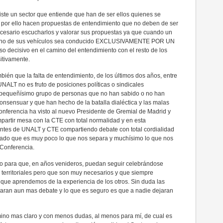
iste un sector que entiende que han de ser ellos quienes se
y por ello hacen propuestas de entendimiento que no deben de ser
ecesario escucharlos y valorar sus propuestas ya que cuando un
a uno de sus vehículos sea conducido EXCLUSIVAMENTE POR UN
cisivo en el camino del entendimiento con el resto de los
itivamente.
ién que la falta de entendimiento, de los últimos dos años, entre
ALT no es fruto de posiciones políticas o sindicales
 un pequeñísimo grupo de personas que no han sabido o no han
onsensuar y que han hecho de la batalla dialéctica y las malas
Conferencia ha visto al nuevo Presidente de Gremial de Madrid y
partir mesa con la CTE con total normalidad y en esta
igentes de UNALT y CTE compartiendo debate con total cordialidad
ado que es muy poco lo que nos separa y muchísimo lo que nos
 Conferencia.
no para que, en años venideros, puedan seguir celebrándose
territoriales pero que son muy necesarios y que siempre
que aprendemos de la experiencia de los otros. Sin duda las
aran aun mas debate y lo que es seguro es que a nadie dejaran
mino mas claro y con menos dudas, al menos para mí, de cual es