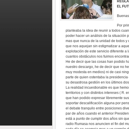
REGLA
EL FU
Buenas 
Por pri
planteaba la idea de reunir a todos cuant
poder hacer un análisis de la situación p
mas que nunca de la unidad de todos y d
que nos aquejan sin estigmatizar a aque
explotación de este servicio diferente a
cuantos obstáculos nos fuimos encontran
He de decir que las cosas han podido ha
nuestro descargo, he de decir que no h
muy modesta en medios) ni de casi ning
parte de quien ostentaba la presidencia
su desastrosa gestión en los últimos dos
La realidad incuestionable es que hemo
territorios y con distintos intereses ( R
que han podido expresar libremente sus 
soportar descalificación alguna por pens
el debate tranquilo entre posiciones div
par de años cuando el anterior Presiden
está a punto de cumplir dos años sin 
radio Rumasa nos anuncien el fin del 