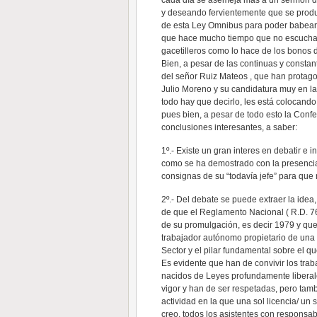
cada día se asemeja mas a un sermón d
y deseando fervientemente que se produz
de esta Ley Omnibus para poder babear 
que hace mucho tiempo que no escucha s
gacetilleros como lo hace de los bonos 
Bien, a pesar de las continuas y constan
del señor Ruiz Mateos , que han protag
Julio Moreno y su candidatura muy en la
todo hay que decirlo, les está colocand
pues bien, a pesar de todo esto la Confe
conclusiones interesantes, a saber:
1º.- Existe un gran interes en debatir e 
como se ha demostrado con la presencia
consignas de su “todavía jefe” para que 
2º.- Del debate se puede extraer la idea
de que el Reglamento Nacional ( R.D. 76
de su promulgación, es decir 1979 y que
trabajador autónomo propietario de una s
Sector y el pilar fundamental sobre el qu
Es evidente que han de convivir los tr
nacidos de Leyes profundamente liberal
vigor y han de ser respetadas, pero tamb
actividad en la que una sol licencia/ un 
creo, todos los asistentes con respons