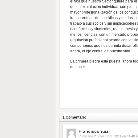
el taxi que nuestro Sector quiere para el
que la explotación individual, con plena 
mayor profesionalización de los conduc
transparentes, democráticas y unidas, 
trabajo a sus socios y sin implicaciones
económicos y sindicales, real, honesta y
menos licencias, con un mercado propio 
regulación profesional acorde con los ti
componemos que nos permita desarrollar
ahora, el eje central de nuestra vida.
La primera piedra está puesta, ahora to
de hacer.
1 Comentario
Francisco ruiz
Publicado
2 noviembre, 2011 en 11:48 