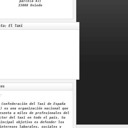
parcela 4J)
33008 Oviedo
sta: El Taxi
ces
t
 Confederación del Taxi de España
E) es una organización nacional que
esenta a miles de profesionales del
ctor del taxi en todo el país. Su
rincipal objetivo es defender los
intereses laborales, sociales y