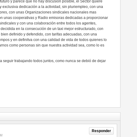
 futuro y parece que no hay discusión posible, el Sector quiere
y exclusiva dedicación a la actividad, sin pluriempleo, con una
tores, con unas Organizaciones sindicales nacionales mas
con unas cooperativas y Radio emisoras dedicadas a proporcionar
 sindicales y con una colaboración entre todos los agentes,
 decidida en la consecución de un taxi mejor estructurado, con
bien definido y defendido, con tarifas adecuadas, con una
empos y en definitva con una calidad de vida de todos quienes lo
nos como personas sin que nuestra actividad sea, como lo es
ca seguir trabajando todos juntos, como nunca se debió de dejar
Responder
AM