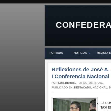
CONFEDERAC
PORTADA
NOTICIAS
REVISTA E
Reflexiones de José A. 
I Conferencia Nacional 
POR
LUIS.BERBEL
–
23 OCTUBRE, 2011
PUBLICADO EN:
DESTACADO
,
NACIONAL
,
S
LA CO
TAXI 