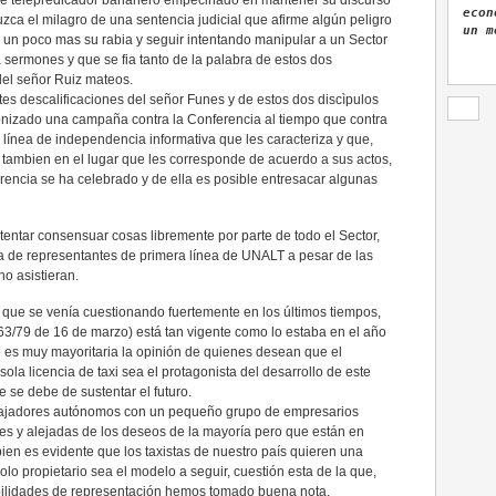
e telepredicador bananero empecinado en mantener su discurso
econ
ca el milagro de una sentencia judicial que afirme algún peligro
un m
un poco mas su rabia y seguir intentando manipular a un Sector
ermones y que se fia tanto de la palabra de estos dos
del señor Ruiz mateos.
tes descalificaciones del señor Funes y de estos dos discìpulos
onizado una campaña contra la Conferencia al tiempo que contra
 línea de independencia informativa que les caracteriza y que,
o tambien en el lugar que les corresponde de acuerdo a sus actos,
rencia se ha celebrado y de ella es posible entresacar algunas
intentar consensuar cosas libremente por parte de todo el Sector,
 de representantes de primera línea de UNALT a pesar de las
no asistieran.
, que se venía cuestionando fuertemente en los últimos tiempos,
3/79 de 16 de marzo) está tan vigente como lo estaba en el año
 es muy mayoritaria la opinión de quienes desean que el
ola licencia de taxi sea el protagonista del desarrollo de este
e se debe de sustentar el futuro.
abajadores autónomos con un pequeño grupo de empresarios
es y alejadas de los deseos de la mayoría pero que están en
ien es evidente que los taxistas de nuestro país quieren una
solo propietario sea el modelo a seguir, cuestión esta de la que,
abilidades de representación hemos tomado buena nota.