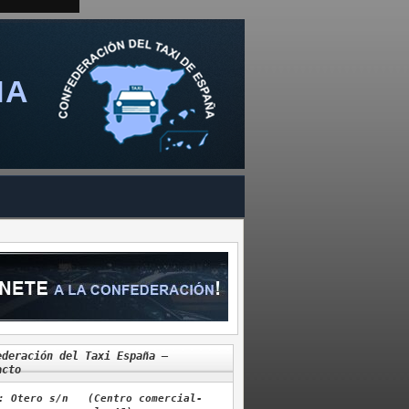
ÑA
ederación del Taxi España –
acto
: Otero s/n (Centro comercial-