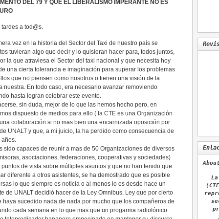
MENTO DEL 79 Y QUE EL LIBERALISMO IMPERANTE NO ES
TURO
tardes a tod@s.
mera vez en la historia del Sector del Taxi de nuestro país se
Revi
os tuvieran algo que decir y lo quisieran hacer para, todos juntos,
or la que atraviesa el Sector del taxi nacional y que necesita hoy
e una cierta tolerancia e imaginación para superar los problemas
llos que no piensen como nosotros o tienen una visión de la
 la nuestra. En todo caso, era necesario avanzar removiendo
do hasta logran celebrar este evento.
cerse, sin duda, mejor de lo que las hemos hecho pero, en
emos dispuesto de medios para ello ( la CTE es una Organización
una colaboración si no mas bien una encarnizada oposición por
 de UNALT y que, a mi juicio, la ha perdido como consecuencia de
 años.
Enla
s sido capaces de reunir a mas de 50 Organizaciones de diversos
. emisoras, asociaciones, federaciones, cooperativas y sociedades)
Abou
puntos de vista sobre múltiples asuntos y que no han tenido que
ar diferente a otros asistentes, se ha demostrado que es posible
La
ersas lo que siempre es noticia o al menos lo es desde hace un
(CT
te de UNALT decidió hacer de la Ley Omnibus, Ley que por cierto
repr
se
que haya sucedido nada de nada por mucho que los compañeros de
p
mundo cada semana en lo que mas que un progarma radiofónico