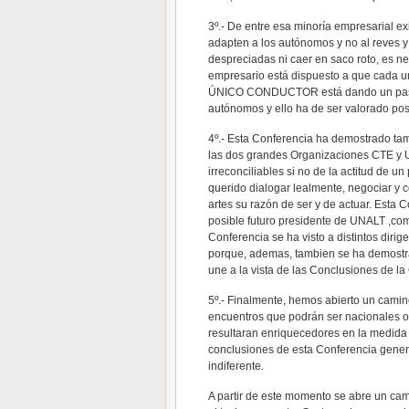
3º.- De entre esa minoría empresarial ex
adapten a los autónomos y no al reves 
despreciadas ni caer en saco roto, es n
empresario está dispuesto a que cad
ÚNICO CONDUCTOR está dando un paso de
autónomos y ello ha de ser valorado pos
4º.- Esta Conferencia ha demostrado tamb
las dos grandes Organizaciones CTE y UN
irreconciliables si no de la actitud de
querido dialogar lealmente, negociar y c
artes su razón de ser y de actuar. Esta 
posible futuro presidente de UNALT ,com
Conferencia se ha visto a distintos dir
porque, ademas, tambien se ha demostr
une a la vista de las Conclusiones de la
5º.- Finalmente, hemos abierto un cami
encuentros que podrán ser nacionales o 
resultaran enriquecedores en la medida 
conclusiones de esta Conferencia gener
indiferente.
A partir de este momento se abre un ca